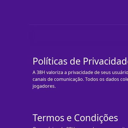
Políticas de Privacida
A 38H valoriza a privacidade de seus usuár
canais de comunicação. Todos os dados cole
jogadores.
Termos e Condições