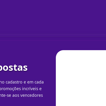
postas
no cadastro e em cada
promoções incríveis e
unte-se aos vencedores