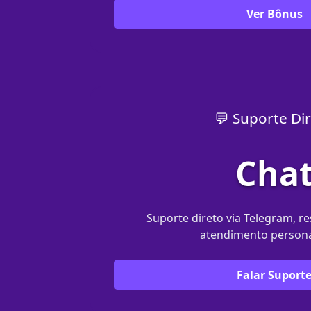
Ver Bônus
💬 Suporte Di
Cha
Suporte direto via Telegram, r
atendimento persona
Falar Suport