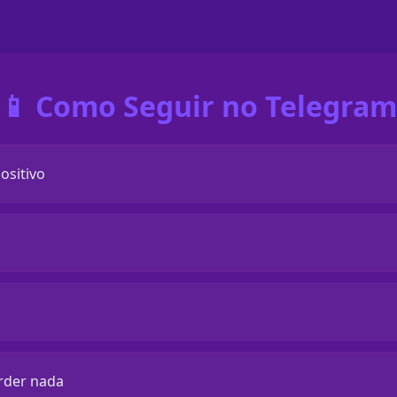
📱 Como Seguir no Telegram
ositivo
erder nada