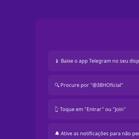
📱 Baixe o app Telegram no seu disp
🔍 Procure por "@38HOficial"
👆 Toque em "Entrar" ou "Join"
🔔 Ative as notificações para não p