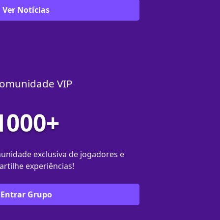
Ver Notícias
Comunidade VIP
1000+
unidade exclusiva de jogadores e
rtilhe experiências!
Entrar Grupo