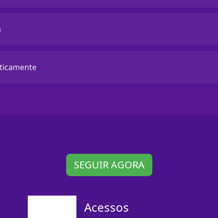
a
aticamente
SEGUIR AGORA
Acessos