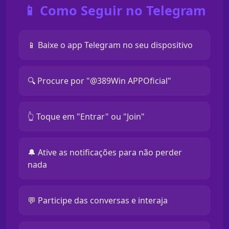
📱 Como Seguir no Telegram
📱 Baixe o app Telegram no seu dispositivo
🔍 Procure por "@389Win APPOficial"
👆 Toque em "Entrar" ou "Join"
🔔 Ative as notificações para não perder
nada
💬 Participe das conversas e interaja