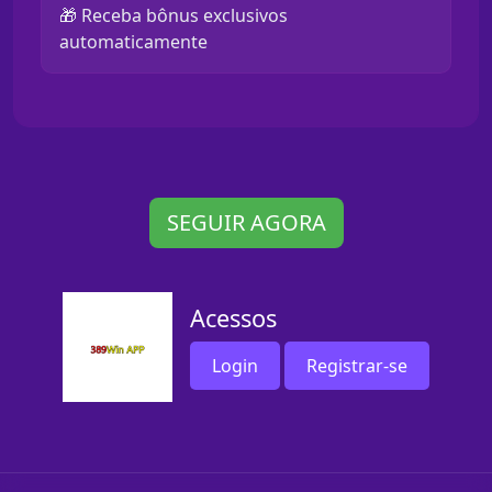
🎁 Receba bônus exclusivos
automaticamente
SEGUIR AGORA
Acessos
Login
Registrar-se