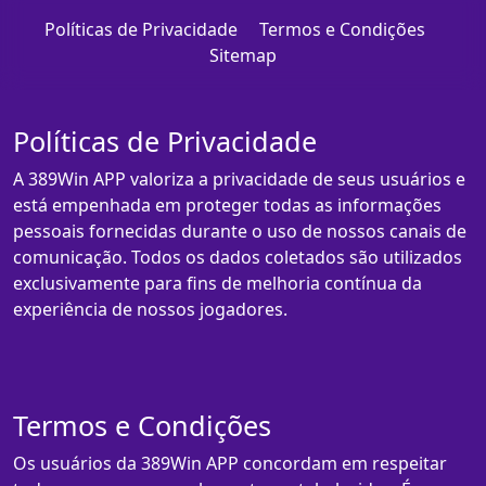
Políticas de Privacidade
Termos e Condições
Sitemap
Políticas de Privacidade
A 389Win APP valoriza a privacidade de seus usuários e
está empenhada em proteger todas as informações
pessoais fornecidas durante o uso de nossos canais de
comunicação. Todos os dados coletados são utilizados
exclusivamente para fins de melhoria contínua da
experiência de nossos jogadores.
Termos e Condições
Os usuários da 389Win APP concordam em respeitar