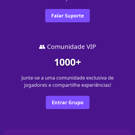
Falar Suporte
👥 Comunidade VIP
1000+
Junte-se a uma comunidade exclusiva de
jogadores e compartilhe experiências!
Entrar Grupo