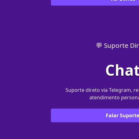
💬 Suporte Di
Cha
Suporte direto via Telegram, r
atendimento persona
Falar Suport