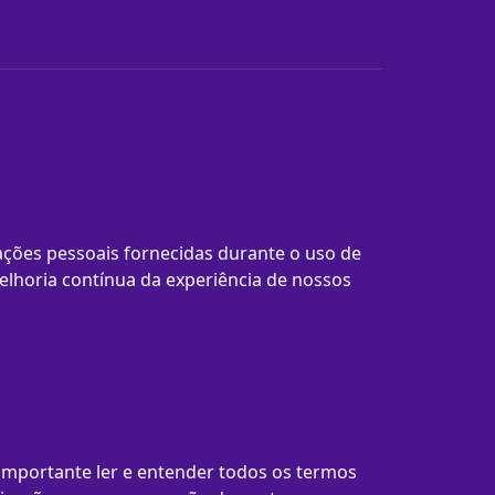
ções pessoais fornecidas durante o uso de
elhoria contínua da experiência de nossos
importante ler e entender todos os termos