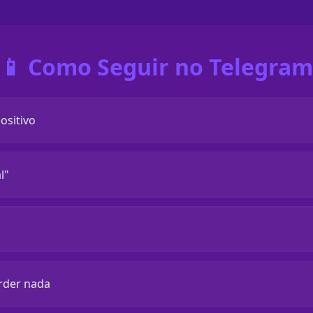
📱 Como Seguir no Telegram
ositivo
l"
erder nada