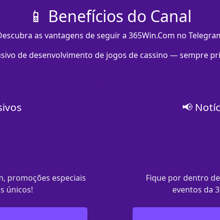
📱 Benefícios do Canal
Descubra as vantagens de seguir a 365Win.Com no Telegra
ivo de desenvolvimento de jogos de cassino — sempre prior
sivos
📢 Notí
m, promoções especiais
Fique por dentro d
s únicos!
eventos da 