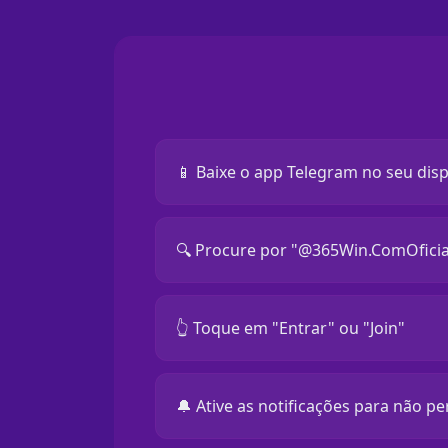
📱 Baixe o app Telegram no seu disp
🔍 Procure por "@365Win.ComOficia
👆 Toque em "Entrar" ou "Join"
🔔 Ative as notificações para não p