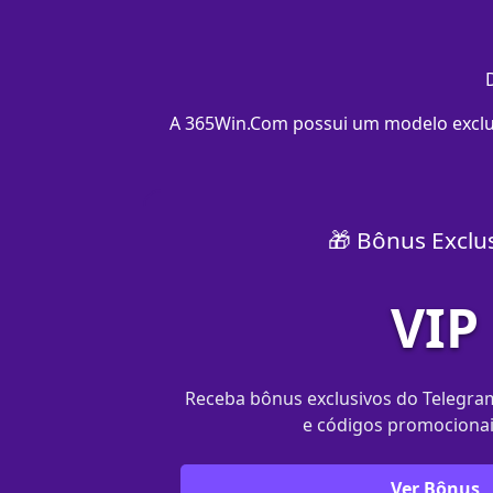
A 365Win.Com possui um modelo exclus
🎁 Bônus Exclu
VIP
Receba bônus exclusivos do Telegra
e códigos promocionai
Ver Bônus