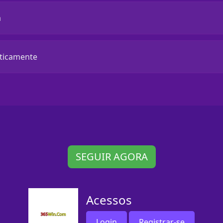
a
aticamente
SEGUIR AGORA
Acessos
Login
Registrar-se