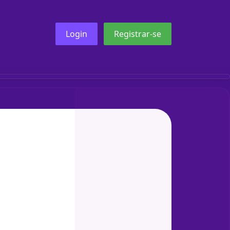
Login
Registrar-se