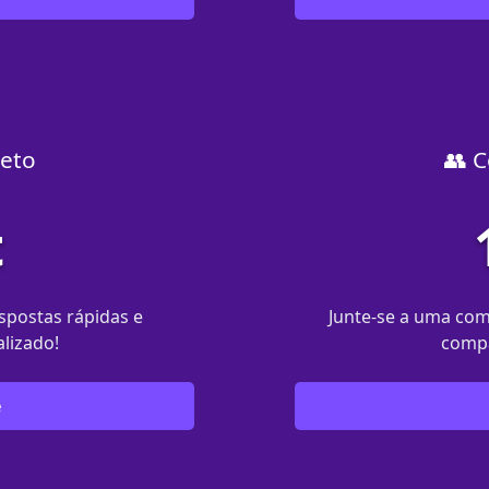
reto
👥 
t
espostas rápidas e
Junte-se a uma com
lizado!
compa
e