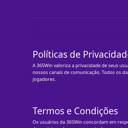
Políticas de Privacida
A 365Win valoriza a privacidade de seus us
nossos canais de comunicação. Todos os dad
jogadores.
Termos e Condições
Os usuários da 365Win concordam em respeit