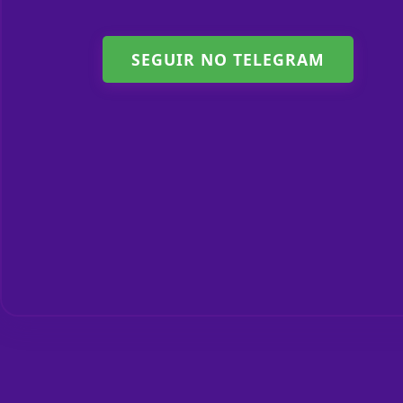
SEGUIR NO TELEGRAM