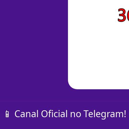
📱 Canal Oficial no Telegram!