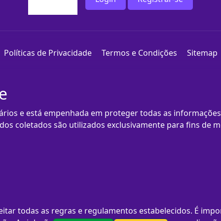
Políticas de Privacidade
Termos e Condições
Sitemap
de
uários e está empenhada em proteger todas as informações
os coletados são utilizados exclusivamente para fins de m
ar todas as regras e regulamentos estabelecidos. É impor