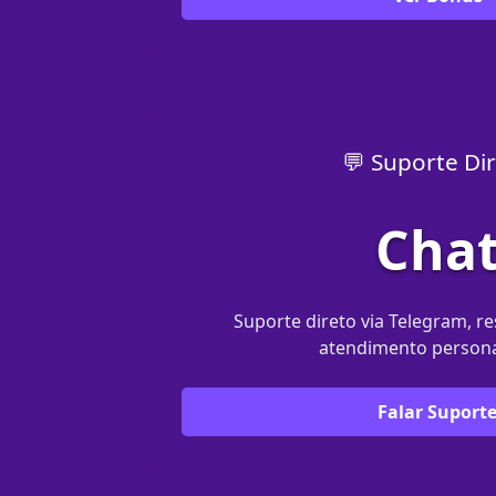
💬 Suporte Di
Cha
Suporte direto via Telegram, r
atendimento persona
Falar Suport