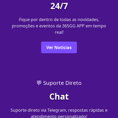
24/7
Fique por dentro de todas as novidades,
promoções e eventos da 365GG APP em tempo
real!
Ver Notícias
💬 Suporte Direto
Chat
Suporte direto via Telegram, respostas rápidas e
atendimento personalizado!