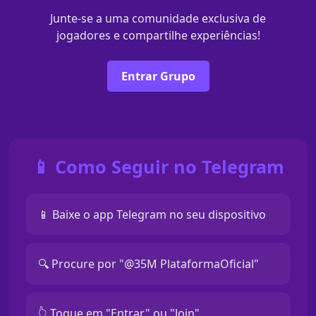
Junte-se a uma comunidade exclusiva de
jogadores e compartilhe experiências!
Entrar Grupo
📱 Como Seguir no Telegram
📱 Baixe o app Telegram no seu dispositivo
🔍 Procure por "@35M PlataformaOficial"
👆 Toque em "Entrar" ou "Join"