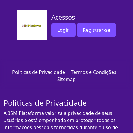
Acessos
Login
Registrar-se
Políticas de Privacidade
Termos e Condições
Sitemap
Políticas de Privacidade
A 35M Plataforma valoriza a privacidade de seus
usuários e está empenhada em proteger todas as
informações pessoais fornecidas durante o uso de