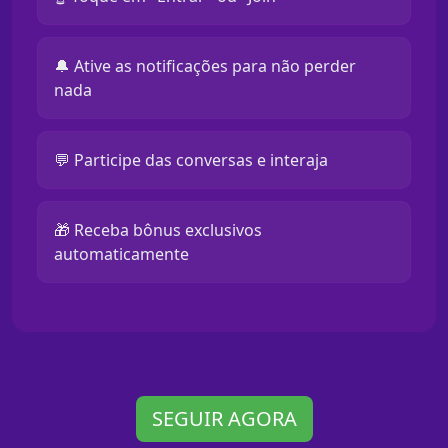
🔔 Ative as notificações para não perder
nada
💬 Participe das conversas e interaja
🎁 Receba bônus exclusivos
automaticamente
SEGUIR AGORA