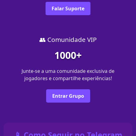
Falar Suporte
👥 Comunidade VIP
1000+
Junte-se a uma comunidade exclusiva de
jogadores e compartilhe experiências!
Entrar Grupo
📱 Como Seguir no Telegram