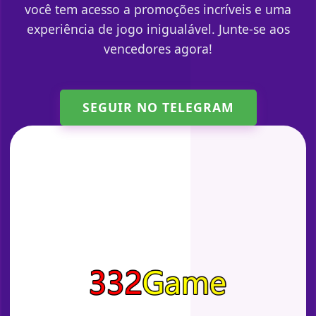
você tem acesso a promoções incríveis e uma
experiência de jogo inigualável. Junte-se aos
vencedores agora!
SEGUIR NO TELEGRAM