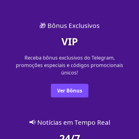
🎁 Bônus Exclusivos
VIP
Receba bônus exclusivos do Telegram,
promoções especiais e códigos promocionais
únicos!
Ver Bônus
📢 Notícias em Tempo Real
24/7