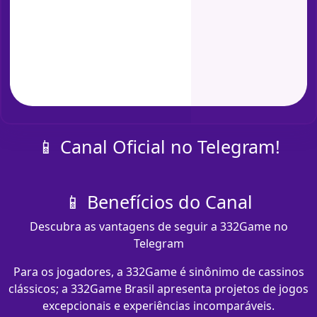
📱 Canal Oficial no Telegram!
📱 Benefícios do Canal
Descubra as vantagens de seguir a 332Game no
Telegram
Para os jogadores, a 332Game é sinônimo de cassinos
clássicos; a 332Game Brasil apresenta projetos de jogos
excepcionais e experiências incomparáveis.