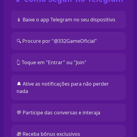
📱 Baixe o app Telegram no seu dispositivo
🔍 Procure por "@332GameOficial"
👆 Toque em "Entrar" ou "Join"
🔔 Ative as notificações para não perder
nada
💬 Participe das conversas e interaja
🎁 Receba bônus exclusivos