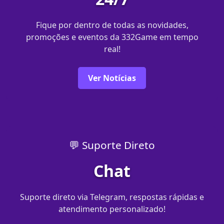
Fique por dentro de todas as novidades,
promoções e eventos da 332Game em tempo
real!
Ver Notícias
💬 Suporte Direto
Chat
Suporte direto via Telegram, respostas rápidas e
atendimento personalizado!