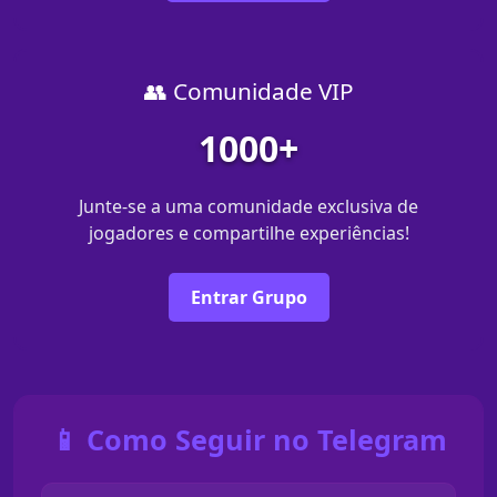
👥 Comunidade VIP
1000+
Junte-se a uma comunidade exclusiva de
jogadores e compartilhe experiências!
Entrar Grupo
📱 Como Seguir no Telegram