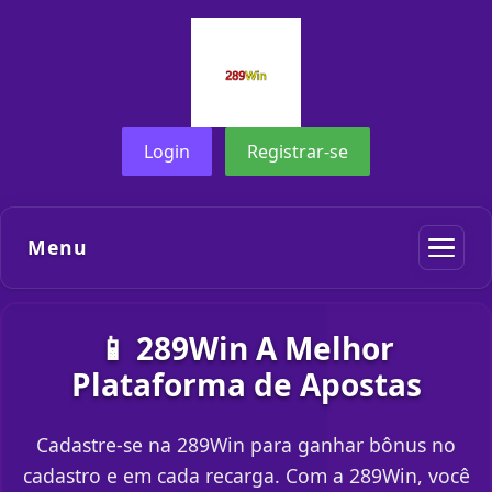
Login
Registrar-se
Menu
📱 289Win A Melhor
Plataforma de Apostas
Cadastre-se na 289Win para ganhar bônus no
cadastro e em cada recarga. Com a 289Win, você