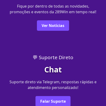
Fique por dentro de todas as novidades,
promoções e eventos da 289Win em tempo real!
Ver Notícias
💬 Suporte Direto
Chat
Suporte direto via Telegram, respostas rápidas e
atendimento personalizado!
Falar Suporte