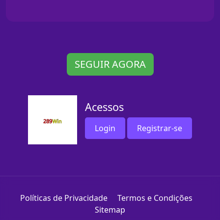
SEGUIR AGORA
Acessos
Login
Registrar-se
Políticas de Privacidade
Termos e Condições
Sitemap