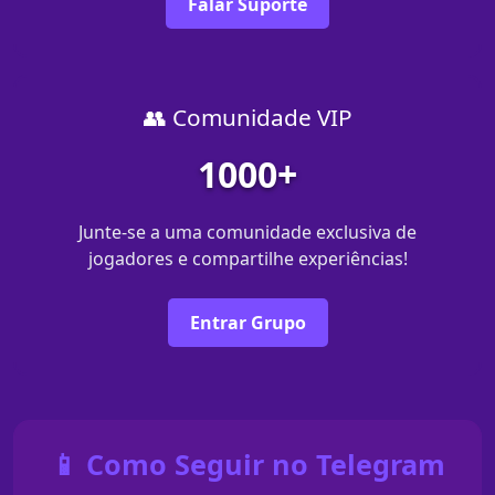
Falar Suporte
👥 Comunidade VIP
1000+
Junte-se a uma comunidade exclusiva de
jogadores e compartilhe experiências!
Entrar Grupo
📱 Como Seguir no Telegram