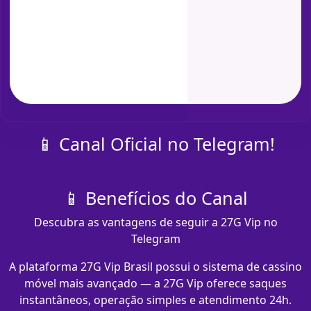
📱 Canal Oficial no Telegram!
📱 Benefícios do Canal
Descubra as vantagens de seguir a 27G Vip no
Telegram
A plataforma 27G Vip Brasil possui o sistema de cassino
móvel mais avançado — a 27G Vip oferece saques
instantâneos, operação simples e atendimento 24h.