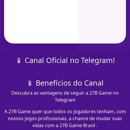
📱 Canal Oficial no Telegram!
📱 Benefícios do Canal
Descubra as vantagens de seguir a 27B Game no
Telegram
A 27B Game quer que todos os jogadores tenham, com
nossos jogos profissionais, a chance de mudar suas
vidas com a 27B Game Brasil .