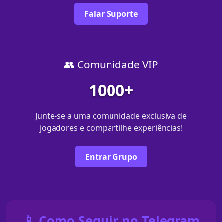
Falar Suporte
👥 Comunidade VIP
1000+
Junte-se a uma comunidade exclusiva de
jogadores e compartilhe experiências!
Entrar Grupo
📱 Como Seguir no Telegram