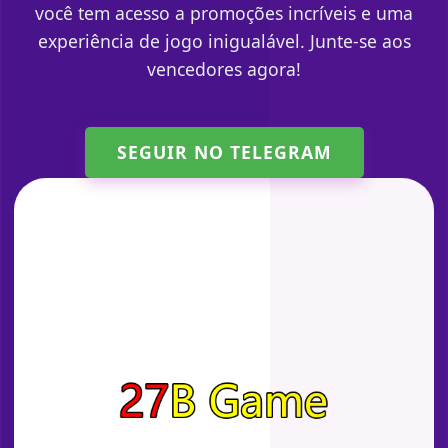
você tem acesso a promoções incríveis e uma
experiência de jogo inigualável. Junte-se aos
vencedores agora!
SEGUIR NO TELEGRAM