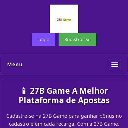
Login
Registrar-se
Menu
📱 27B Game A Melhor
Plataforma de Apostas
Cadastre-se na 27B Game para ganhar bônus no
cadastro e em cada recarga. Com a 27B Game,