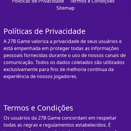
Políticas de Privacidade
Termos e Condições
Sitemap
Políticas de Privacidade
A 27B Game valoriza a privacidade de seus usuários e
está empenhada em proteger todas as informações
pessoais fornecidas durante o uso de nossos canais de
comunicação. Todos os dados coletados são utilizados
exclusivamente para fins de melhoria contínua da
experiência de nossos jogadores.
Termos e Condições
Os usuários da 27B Game concordam em respeitar
todas as regras e regulamentos estabelecidos. É