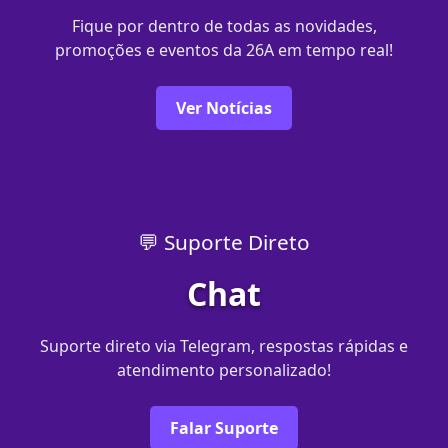
Fique por dentro de todas as novidades,
promoções e eventos da 26A em tempo real!
Ver Notícias
💬 Suporte Direto
Chat
Suporte direto via Telegram, respostas rápidas e
atendimento personalizado!
Falar Suporte