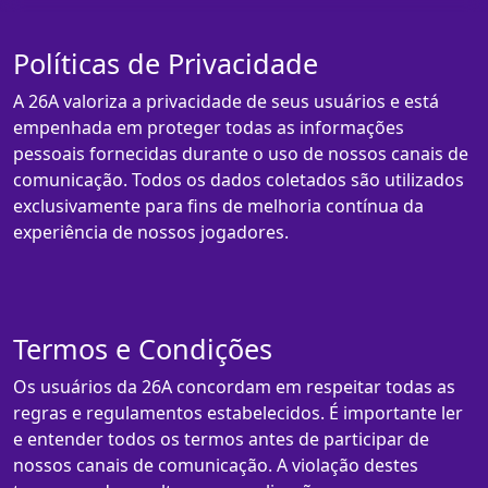
Políticas de Privacidade
A 26A valoriza a privacidade de seus usuários e está
empenhada em proteger todas as informações
pessoais fornecidas durante o uso de nossos canais de
comunicação. Todos os dados coletados são utilizados
exclusivamente para fins de melhoria contínua da
experiência de nossos jogadores.
Termos e Condições
Os usuários da 26A concordam em respeitar todas as
regras e regulamentos estabelecidos. É importante ler
e entender todos os termos antes de participar de
nossos canais de comunicação. A violação destes