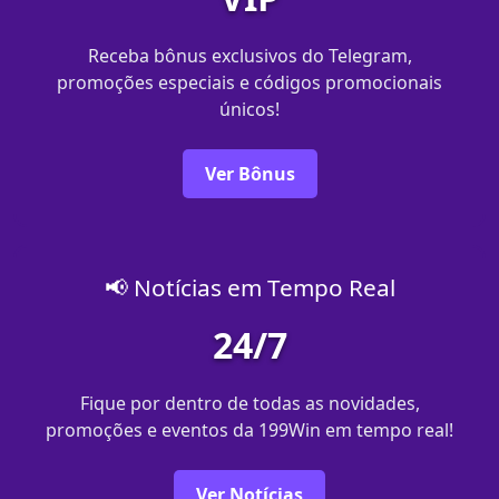
Receba bônus exclusivos do Telegram,
promoções especiais e códigos promocionais
únicos!
Ver Bônus
📢 Notícias em Tempo Real
24/7
Fique por dentro de todas as novidades,
promoções e eventos da 199Win em tempo real!
Ver Notícias