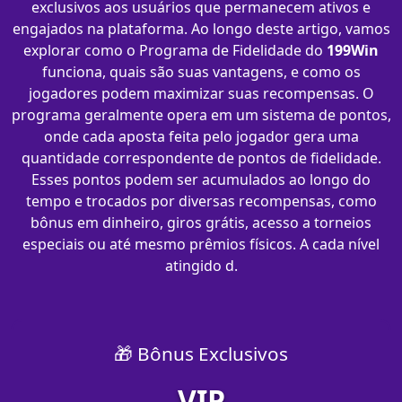
exclusivos aos usuários que permanecem ativos e
engajados na plataforma. Ao longo deste artigo, vamos
explorar como o Programa de Fidelidade do
199Win
funciona, quais são suas vantagens, e como os
jogadores podem maximizar suas recompensas. O
programa geralmente opera em um sistema de pontos,
onde cada aposta feita pelo jogador gera uma
quantidade correspondente de pontos de fidelidade.
Esses pontos podem ser acumulados ao longo do
tempo e trocados por diversas recompensas, como
bônus em dinheiro, giros grátis, acesso a torneios
especiais ou até mesmo prêmios físicos. A cada nível
atingido d.
🎁 Bônus Exclusivos
VIP