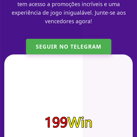
tem acesso a promoções incríveis e uma
experiência de jogo inigualável. Junte-se aos
vencedores agora!
SEGUIR NO TELEGRAM