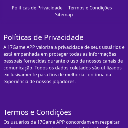
Políticas de Privacidade
Termos e Condições
Sitemap
Políticas de Privacidade
A 17Game APP valoriza a privacidade de seus usuários e
está empenhada em proteger todas as informações
pessoais fornecidas durante o uso de nossos canais de
comunicação. Todos os dados coletados são utilizados
exclusivamente para fins de melhoria contínua da
experiência de nossos jogadores.
Termos e Condições
Os usuários da 17Game APP concordam em respeitar