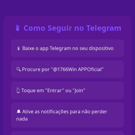
📱 Como Seguir no Telegram
📱 Baixe o app Telegram no seu dispositivo
🔍 Procure por "@1766Win APPOficial"
👆 Toque em "Entrar" ou "Join"
🔔 Ative as notificações para não perder
nada