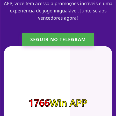
APP, você tem acesso a promoções incríveis e uma
experiência de jogo inigualável. Junte-se aos
vencedores agora!
SEGUIR NO TELEGRAM