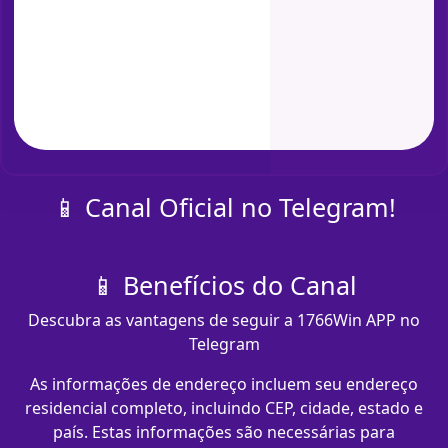
📱 Canal Oficial no Telegram!
📱 Benefícios do Canal
Descubra as vantagens de seguir a 1766Win APP no
Telegram
As informações de endereço incluem seu endereço
residencial completo, incluindo CEP, cidade, estado e
país. Estas informações são necessárias para