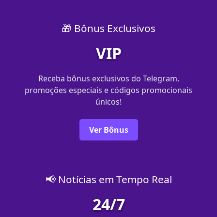
🎁 Bônus Exclusivos
VIP
Receba bônus exclusivos do Telegram,
promoções especiais e códigos promocionais
únicos!
Ver Bônus
📢 Notícias em Tempo Real
24/7