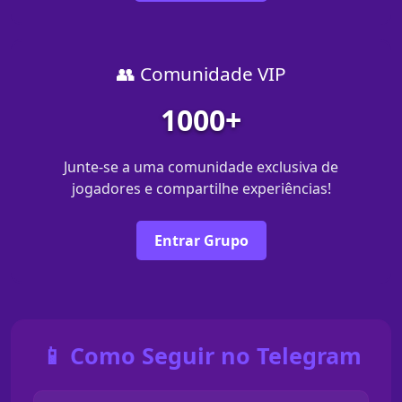
👥 Comunidade VIP
1000+
Junte-se a uma comunidade exclusiva de
jogadores e compartilhe experiências!
Entrar Grupo
📱 Como Seguir no Telegram