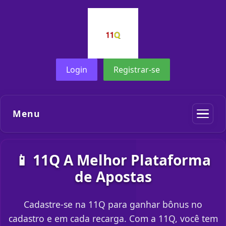
Login
Registrar-se
Menu
📱 11Q A Melhor Plataforma
de Apostas
Cadastre-se na 11Q para ganhar bônus no
cadastro e em cada recarga. Com a 11Q, você tem