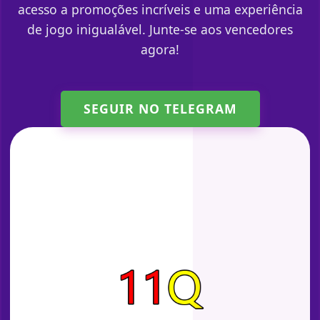
acesso a promoções incríveis e uma experiência
de jogo inigualável. Junte-se aos vencedores
agora!
SEGUIR NO TELEGRAM