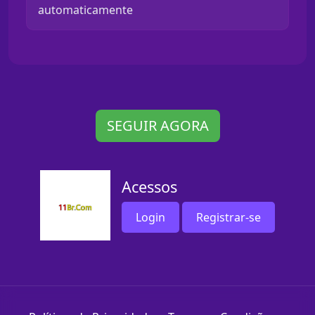
automaticamente
SEGUIR AGORA
Acessos
Login
Registrar-se