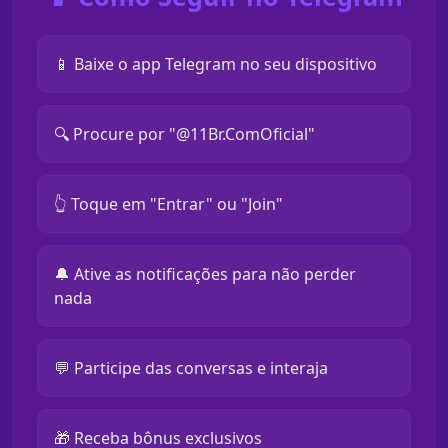
📱 Baixe o app Telegram no seu dispositivo
🔍 Procure por "@11Br.ComOficial"
👆 Toque em "Entrar" ou "Join"
🔔 Ative as notificações para não perder
nada
💬 Participe das conversas e interaja
🎁 Receba bônus exclusivos