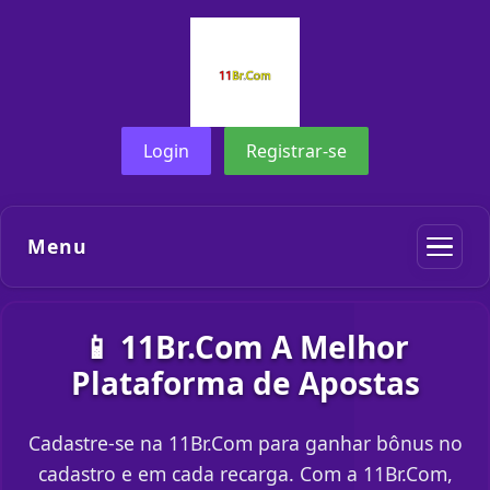
Login
Registrar-se
Menu
📱 11Br.Com A Melhor
Plataforma de Apostas
Cadastre-se na 11Br.Com para ganhar bônus no
cadastro e em cada recarga. Com a 11Br.Com,