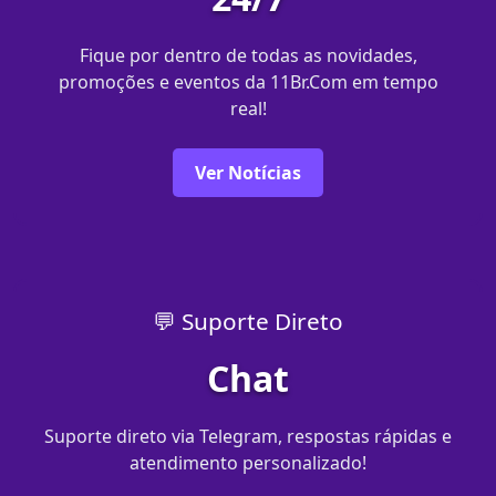
Fique por dentro de todas as novidades,
promoções e eventos da 11Br.Com em tempo
real!
Ver Notícias
💬 Suporte Direto
Chat
Suporte direto via Telegram, respostas rápidas e
atendimento personalizado!