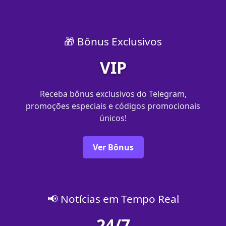
🎁 Bônus Exclusivos
VIP
Receba bônus exclusivos do Telegram,
promoções especiais e códigos promocionais
únicos!
Ver Bônus
📢 Notícias em Tempo Real
24/7