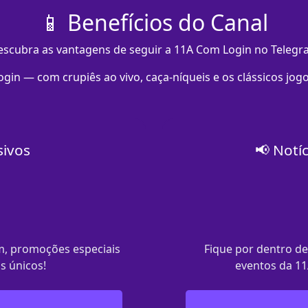
📱 Benefícios do Canal
scubra as vantagens de seguir a 11A Com Login no Teleg
ogin — com crupiês ao vivo, caça-níqueis e os clássicos jog
sivos
📢 Notí
m, promoções especiais
Fique por dentro d
s únicos!
eventos da 11