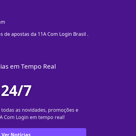
ram
os de apostas da 11A Com Login Brasil .
cias em Tempo Real
24/7
e todas as novidades, promoções e
A Com Login em tempo real!
Ver Notícias