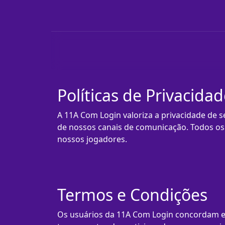
Políticas de Privacida
A 11A Com Login valoriza a privacidade de 
de nossos canais de comunicação. Todos os 
nossos jogadores.
Termos e Condições
Os usuários da 11A Com Login concordam em 