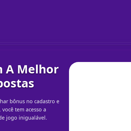
n A Melhor
postas
har bônus no cadastro e
 você tem acesso a
e jogo inigualável.