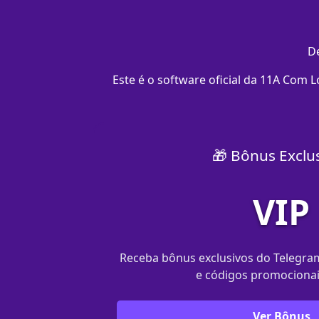
De
Este é o software oficial da 11A Com L
🎁 Bônus Exclu
VIP
Receba bônus exclusivos do Telegra
e códigos promocionai
Ver Bônus