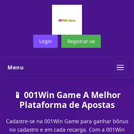
Login
Registrar-se
Menu
📱 001Win Game A Melhor
Plataforma de Apostas
Cadastre-se na 001Win Game para ganhar bônus
no cadastro e em cada recarga. Com a 001Win