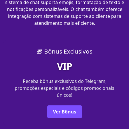
sistema de chat suporta emojis, formatação de texto e
notificações personalizáveis. O chat também oferece
integração com sistemas de suporte ao cliente para
atendimento mais eficiente.
🎁 Bônus Exclusivos
VIP
Receba bônus exclusivos do Telegram,
promoções especiais e códigos promocionais
únicos!
Ver Bônus