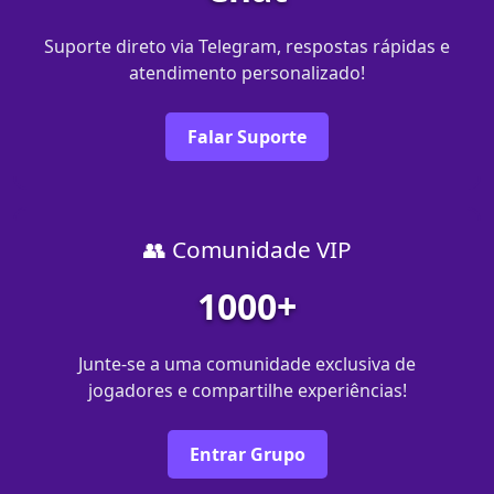
Suporte direto via Telegram, respostas rápidas e
atendimento personalizado!
Falar Suporte
👥 Comunidade VIP
1000+
Junte-se a uma comunidade exclusiva de
jogadores e compartilhe experiências!
Entrar Grupo